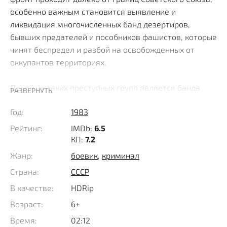
особенно важным становится выявление и
ликвидация многочисленных банд дезертиров,
бывших предателей и пособников фашистов, которые
чинят беспредел и разбой на освобожденных от
оккупантов территориях.
Одной из таких преступных групп является банда
РАЗВЕРНУТЬ
некоего мерзавца Болеслава Крука, промышляющая
Год:
1983
в окрестностях белорусского Гродно. Полковник Иван
Александрович Данилов, возглавляющий отдел по
Рейтинг:
IMDb:
6.5
борьбе с бандитизмом московского уголовного
КП:
7.2
розыска приступает к расследованию убийства в
Жанр:
боевик
,
криминал
Москве с виду обычного гражданина Судина, на
Страна:
СССР
самом деле оказавшегося хорошо известным
В качестве:
HDRip
органам правопорядка рецидивистом по странной
кличке Мордёнок.
Возраст:
6+
Время:
02:12
Тщательно изучая связи убитого группа