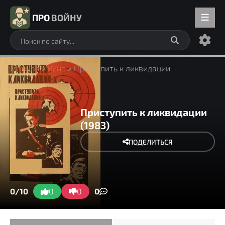
ПРО
ВОЙНУ
Главная
»
Кино
» Приступить к ликвидации
Приступить к ликвидации
(1983)
ПОДЕЛИТЬСЯ
0/10
0
0
0