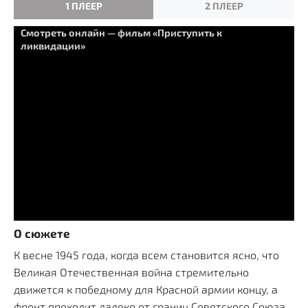
1 ПЛЕЕР
2 ПЛЕЕР
Смотреть онлайн — фильм «Приступить к
ликвидации»
О сюжете
К весне 1945 года, когда всем становится ясно, что
Великая Отечественная война стремительно
движется к победному для Красной армии концу, а
фронт проходит далеко от границ Советского Союза,