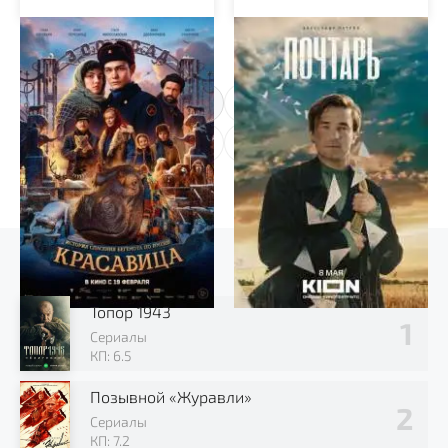
Красавица
Почтарь
1
2
Выбор зрителя
Топор 1943
Сериалы
КП: 6.5
Позывной «Журавли»
Сериалы
КП: 7.2