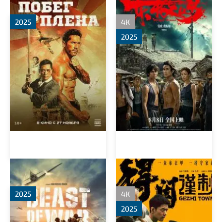
2025
4К
2025
Зверь войны
Городок Гэчжи
2025
4К
2025