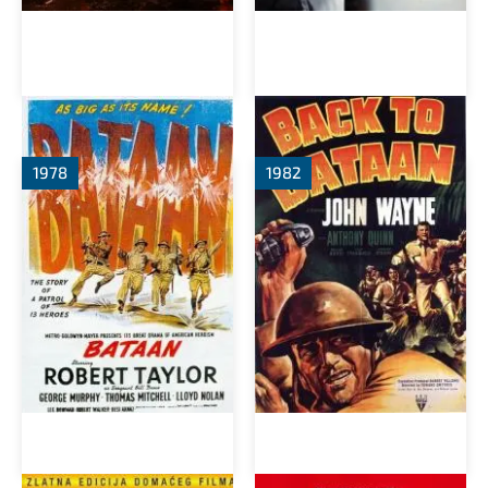
Батаан
Возвращение на Батаан
1978
1982