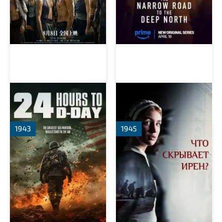
За двадцать четыре часа
Клятва Ирены
до дня D
1943
1945