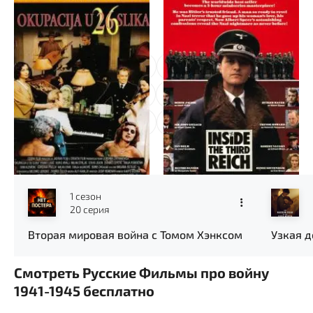
Оккупация в 26
Внутри Третьего рейха
эпизодах
1
2
3
4
5
6
7
8
9
10
...
48
Новые серии
1 сезон
20 серия
Вторая мировая война с Томом Хэнксом
Узкая д
Смотреть Русские Фильмы про войну
1941-1945 бесплатно