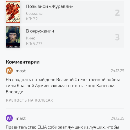
Позывной «Журавли»
Сериалы
КП: 7.2
В окружении
Кино
КП: 5.277
Комментарии
M
mast
24.12.25
На двадцать пятый день Великой Отечественной войны
силы Красной Армии зажимают в котле под Каневом.
Впереди
КРЕПОСТЬ НА КОЛЕСАХ
M
mast
24.12.25
Правительство США собирает лучших из лучших, чтобы