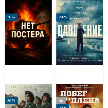
Вторая мировая война с
Давление
Томом Хэнксом
2024
2025
Батальон 6888
Военнопленный
2025
4К
2025