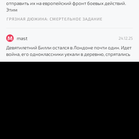
отправить их на европейский фронт боевых действий.
Этим
ГРЯЗНАЯ ДЮЖИНА: СМЕРТЕЛЬНОЕ ЗАДАНИЕ
M
mast
24.12.25
Девятилетний Билли остался в Лондоне почти один. Идет
война, его одноклассники уехали в деревню, спрятались
НАДЕЖДА И СЛАВА
M
mast
24.12.25
Молодому лейтенанту Огаркову не повезло. Нет, он знал,
что не является самым удачливым парнем во Вселенной,
ДВОЕ В СТЕПИ
M
mast
24.12.25
Вася, Ерема и Люба находят близ своего села советского