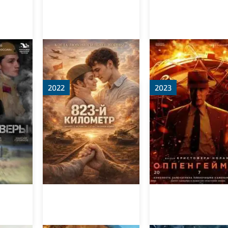
ы
823-й километр
Оппенгеймер
2022
2023