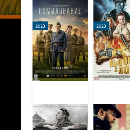
Помилование
Кровь и золот
2023
2023
Катя-Катя
Когда приход
освобождени