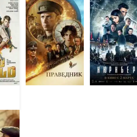
о
Праведник
Нюрнберг
ит
е