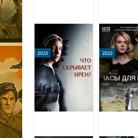
Клятва Ирены
Часы для Вер
2023
2023