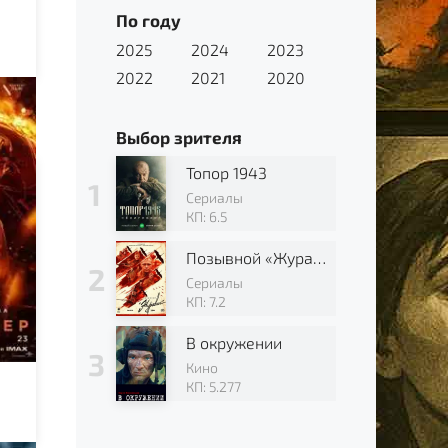
По году
2025
2024
2023
2022
2021
2020
Выбор зрителя
Топор 1943
Сериалы
КП: 6.5
Позывной «Журавли»
Сериалы
КП: 7.2
В окружении
Кино
КП: 5.277