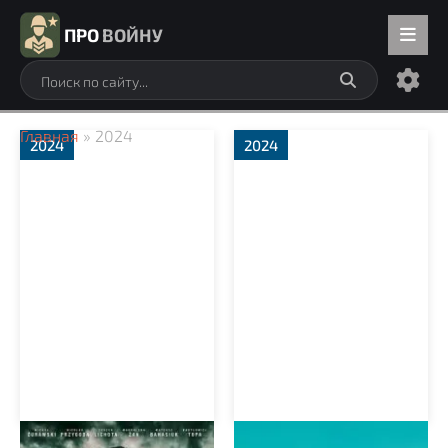
ПРО
ВОЙНУ
Главная
» 2024
2024
2024
Красные маки
Декодер. Игра гения