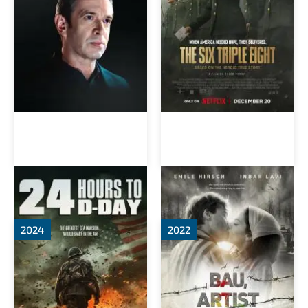
За двадцать четыре часа
Бау: Художник на войне
до дня D
2024
2022