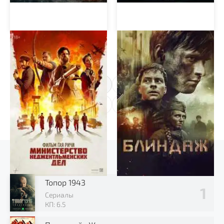
Министерство
Блиндаж
неджентльменских дел
1
2
Выбор зрителя
Топор 1943
Сериалы
КП: 6.5