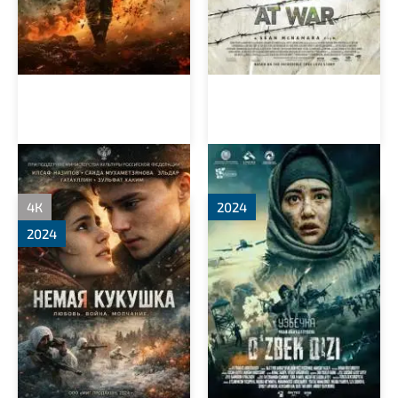
Немая кукушка
Узбечка
4К
2024
2024