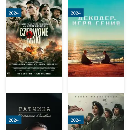
2024
2024
Гатчина. Молчание
Батальон 6888
Сильвии
2024
2024