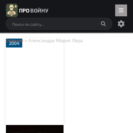
ПРО
ВОЙНУ
Главная
» Александра Мария Лара
2004
Бункер