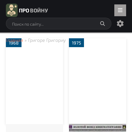
ПРО
ВОЙНУ
Главная
» Григоре Григориу
1968
1975
Аннычка
Порт