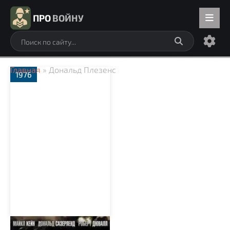
ПРО
ВОЙНУ
Главная
» Дональд Плезенс
1976
Орел приземлился