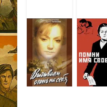
Вызываем огонь на
Помни имя св
себя