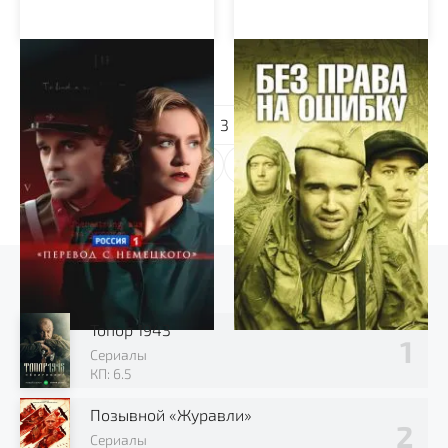
Перевод с немецкого
Без права на ошибку
1
2
3
...
12
Выбор зрителя
Топор 1943
Сериалы
КП: 6.5
Позывной «Журавли»
Сериалы