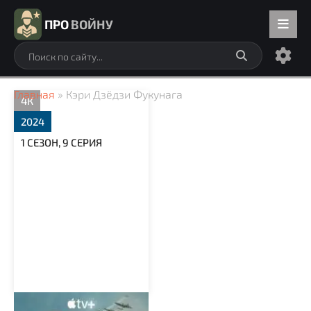
ПРО
ВОЙНУ
Главная
» Кэри Дзёдзи Фукунага
4К
2024
1 СЕЗОН, 9 СЕРИЯ
Властелины воздуха