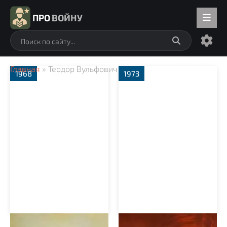
ПРО
ВОЙНУ
Главная
» Теодор Вульфович
1968
1973
Крепкий орешек
Товарищ генерал