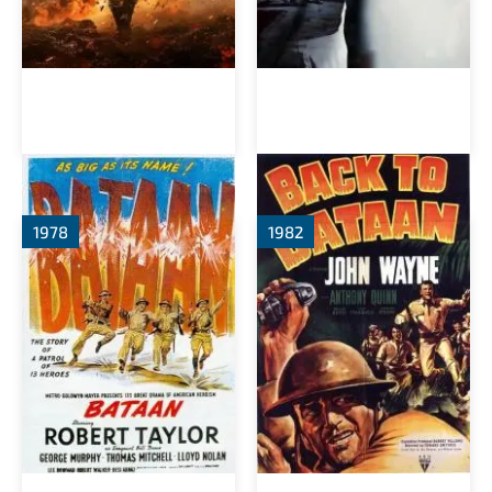
Батаан
Возвращение на Батаан
1978
1982