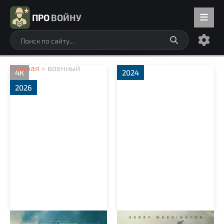
ПРО
ВОЙНУ
Главная
» военный
4К
2024
2026
Давление
Батальон 6888