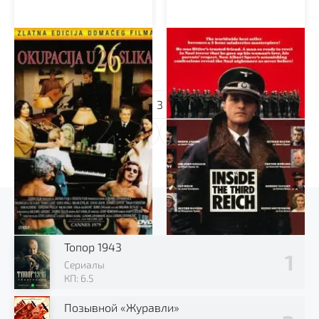
Оккупация в 26
Внутри Третьего рейха
эпизодах
1
2
3
...
36
Выбор зрителя
Топор 1943
Сериалы
КП: 6.5
Позывной «Журавли»