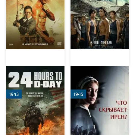
За двадцать четыре часа
Клятва Ирены
до дня D
1943
1945