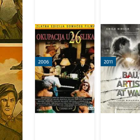
Оккупация в 26
Бау: Художник
эпизодах
войне
2006
2011