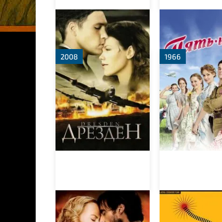
Дрезден
Пять невест
2008
1966
Австралия
Поезда под
пристальным