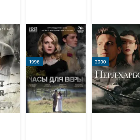
 на
Часы для Веры
Перл-Харбор
1996
2000