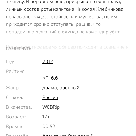
технику. В неравном бою, прикрывая отход полка,
личный состав роты капитана Николая Хлебникова
показывает чудеса стойкости и мужества, но им
приходится срочно отступать, решив, что
неподвижно лежащий в блиндаже командир убит.
Через короткое время офицер приходит в сознание и
РАЗВЕРНУТЬ
понимает, что от сильного взрыва практически
Год:
2012
полностью ослеп. Осознав, что его бойцы уже далеко,
он нащупывает наган, надеясь застрелиться, но не
Рейтинг:
попадать в плен. Однако его вовремя успевает
КП:
6.6
остановить местная жительница Серафима,
Жанр:
драма
,
военный
притащившая на себе раненого и спрятавшая в
Страна:
Россия
заброшенном блиндаже.
В качестве:
WEBRip
В ее дом попал снаряд и, похоронив всех своих
Возраст:
12+
близких, женщина не знает, как жить дальше. Она
Время:
00:52
начинает выхаживать раненого и через короткое
Режиссёр:
Александр Горновский