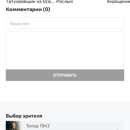
Татуировщик из Освенцима
Рослый
Укрощени
Комментарии (0)
ОТПРАВИТЬ
Выбор зрителя
Топор 1943