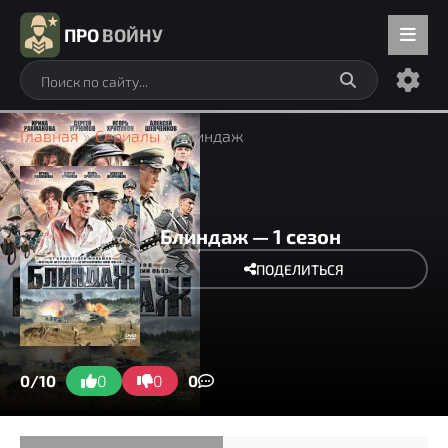
ПРО
ВОЙНУ
Главная
»
Сериалы
» Блиндаж
Блиндаж — 1 сезон
ПОДЕЛИТЬСЯ
0/10
0
0
0