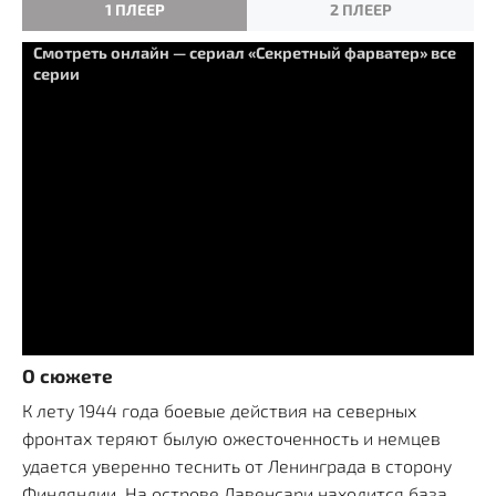
1 ПЛЕЕР
2 ПЛЕЕР
Смотреть онлайн — сериал «Секретный фарватер» все
серии
О сюжете
К лету 1944 года боевые действия на северных
фронтах теряют былую ожесточенность и немцев
удается уверенно теснить от Ленинграда в сторону
Финляндии. На острове Лавенсари находится база