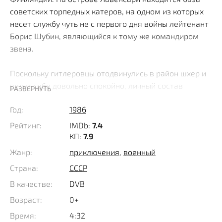
советских торпедных катеров, на одном из которых
несет службу чуть не с первого дня войны лейтенант
Борис Шубин, являющийся к тому же командиром
звена.
Поскольку гитлеровцы отодвинулись в район шхер и
ведут себя довольно спокойно, личный состав
РАЗВЕРНУТЬ
отдыхает от боевых будней, драит матчасть, а сам
Год:
1986
офицер удит рыбу. От этого занятия его отвлекает
появление юнги Шурки Ласточкина, которого моряки
Рейтинг:
IMDb:
7.4
подобрали в блокадном Ленинграде и приставили к
КП:
7.9
делу. Выяснив, что его вызывает начальник базы
Жанр:
приключения
,
военный
капитан первого ранга Назаров, герой поручает
Страна:
СССР
задание доставить на остров Безымянный,
В качестве:
DVB
расположенный на нейтральной территории
специалиста способного установить там
Возраст:
0+
метеорологическую станцию.
Время:
4:32