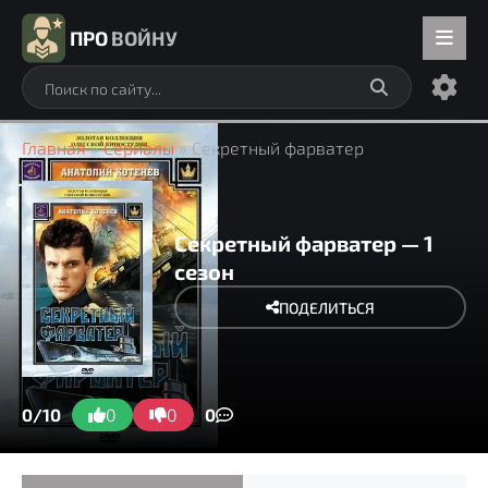
ПРО
ВОЙНУ
Главная
»
Сериалы
» Секретный фарватер
Секретный фарватер — 1
сезон
ПОДЕЛИТЬСЯ
0/10
0
0
0