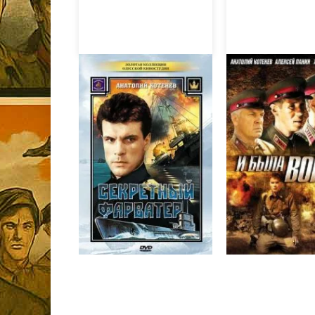
Секретный фарватер
И была война