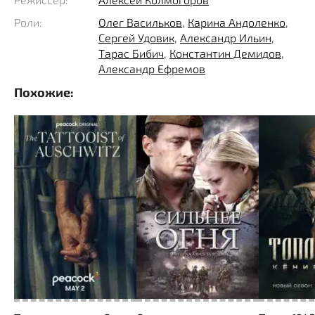
способную не только добраться до указанного
объекта и его захватить, но и удерживать какое-то
Роли:
Олег Васильков
,
Карина Андоленко
,
Сергей Удовик
,
Александр Ильин
,
время. По счастью выясняется, что оказавшийся в
Тарас Бибич
,
Константин Демидов
,
плену румынский поручик Андрей, в мирное время
Александр Ефремов
принимал непосредственное участие в разработке
Похожие:
подобных устройств и готов помочь в ее управлении.
Более того, немолодой рабочий Грыгор много лет
трудился на указанном объекте и отлично знает там
все подходы. В числе добровольцев, вызвавшихся
принять участие в операции находится красноармеец
по прозвищу Огонек.