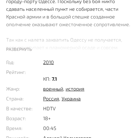
городу-порту Одессе. Поскольку без боя никто
сдавать населенный пункт не собирается, части
Красной армии и в большой спешке созданное
ополчение оказывают ожесточенное сопротивление.
Так как с налета захватить Одессу не получается,
враг приступает к планомерной осаде и совсем
РАЗВЕРНУТЬ
скоро выясняется, что самой уязвимой точкой здесь
Год:
2010
является водоснабжение. По существующей схеме,
большая часть районов снабжается живительной
Рейтинг:
влагой с помощью достаточно мощной водонапорной
КП:
7.1
системы, находящейся в поселке Беляевка, а
Жанр:
военный
,
история
поскольку со временем туда входят гитлеровцы,
Страна:
Россия
,
Украина
существующее водохранилище начинает
В качестве:
HDTV
стремительно мелеть.
Возраст:
18+
Введение ограничений проблемы не решает и в
Время:
00:45
срочном порядке решено создать мобильную группу,
Режиссёр:
Алексей Колмогоров