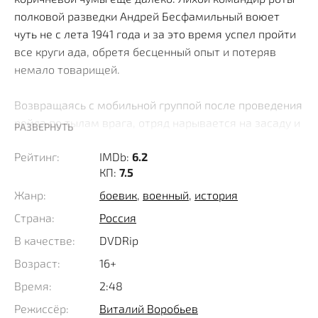
полковой разведки Андрей Бесфамильный воюет
чуть не с лета 1941 года и за это время успел пройти
все круги ада, обретя бесценный опыт и потеряв
немало товарищей.
Возвращаясь с мобильной группой после проведения
рейда по тылам врага, отряд нарывается на засаду и
РАЗВЕРНУТЬ
уходить к своим приходится под шквальным огнем,
Рейтинг:
IMDb:
6.2
во время которого гибнет сержант Федотов, однако
КП:
7.5
спустя сутки после возвращения "мертвый" боец
ухитряется перебраться через линию фронта с
Жанр:
боевик
,
военный
,
история
тяжелой контузией. Не без труда управляя речью, он
Страна:
Россия
докладывает по команде, что блуждая по болотам
В качестве:
DVDRip
случайно наткнулся на секретный завод фашистов.
Возраст:
16+
Вот только во время допроса бедолаги бдительный
Время:
2:48
оперуполномоченный СМЕРШ, капитан Урусов
Режиссёр:
Виталий Воробьев
проявляет бдительность и сомневается в данной