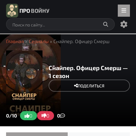
ПРО
ВОЙНУ
Главная
»
Сериалы
» Снайпер. Офицер Смерш
Снайпер. Офицер Смерш —
1 сезон
ПОДЕЛИТЬСЯ
0/10
0
0
0