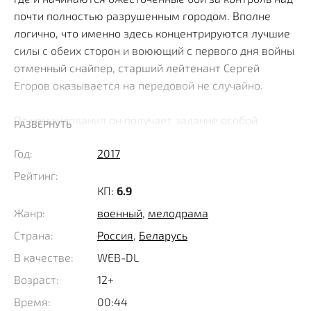
почти полностью разрушенным городом. Вполне
логично, что именно здесь концентрируются лучшие
силы с обеих сторон и воюющий с первого дня войны
отменный снайпер, старший лейтенант Сергей
Егоров оказывается на передовой не случайно.
От командования он получает задание особой
РАЗВЕРНУТЬ
важности и секретности. Дело в том, что в
Год:
2017
помещении заброшенного завода находится
небольшой отряд красноармейцев, сдерживающий
Рейтинг:
наступление превосходящих сил гитлеровцев и там
КП:
6.9
же застрял бравый офицер СМЕРШ, обладающий
Жанр:
военный
,
мелодрама
важнейшей информацией и вот его то следует
Страна:
Россия
,
Беларусь
доставить в штаб невредимым и любой ценой.
В качестве:
WEB-DL
Скрытно добравшись до нужного объекта вместе с
Возраст:
12+
двумя соратниками, герой решает принять
Время:
00:44
посильное участие в бою и группа в три ствола