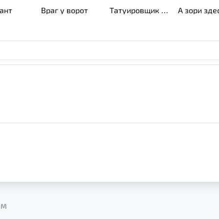
ритет, бравая
ант
Враг у ворот
Татуировщик из Освенцима
азывается на
ЯМ