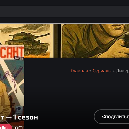
Главная
»
Сериалы
» Диве
т — 1 сезон
ПОДЕЛИТЬС
0
0