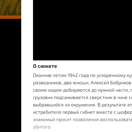
О сюжете
Окончив летом 1942 года по ускоренному к
разведчиков, два юноши, Алексей Бобриков
своим ходом добираются до нужной части, 
грузовик подсаживается сверстник в чине 
выбравшийся из окружения. В результате а
истребителя первый гибнет вместе с шофе
знакомый просит позволения воспользоват
убитого.