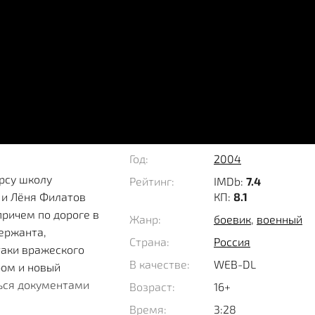
Год:
2004
урсу школу
Рейтинг:
IMDb:
7.4
 и Лёня Филатов
КП:
8.1
причем по дороге в
Жанр:
боевик
,
военный
сержанта,
Страна:
Россия
таки вражеского
В качестве:
WEB-DL
ром и новый
ься документами
Возраст:
16+
Время:
3:28