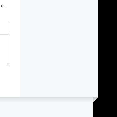
А зори здесь тихие
Топор 1943
Рослый