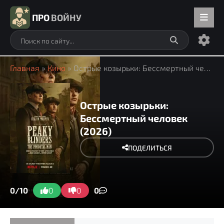
ПРО
ВОЙНУ
Главная
»
Кино
» Острые козырьки: Бессмертный человек
Острые козырьки:
Бессмертный человек
(2026)
ПОДЕЛИТЬСЯ
0/10
0
0
0