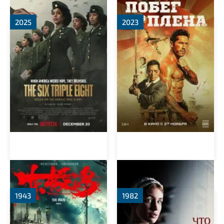
2025
2023
Остров Дунцзи
Клятва Ирены
1943
1982