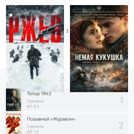
Ржев
Немая кукушка
1
2
3
...
13
Выбор зрителя
Топор 1943
Сериалы
КП: 6.5
Позывной «Журавли»
Сериалы
КП: 7.2