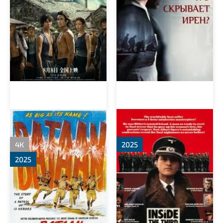
Батаан
Внутри Третьего рейха
4К
2025
2025