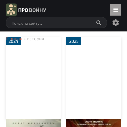
ПРО
ВОЙНУ
Главная
» история
2024
2025
Батальон 6888
Военнопленный