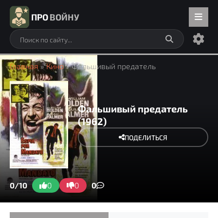
ПРО
ВОЙНУ
Главная
»
Кино
» Фальшивый предатель
Фальшивый предатель
(1962)
ПОДЕЛИТЬСЯ
0/10
0
0
0