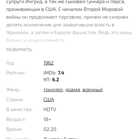
супруги Ингрид, а так же сыновей Гуннара и Ларса,
проживающих в США. С началом Второй Мировой
войны он продолжает торговлю, причем не склонен
делать исключение для захвативших власть в
Германии, а затем и Европе фашистов. Ведь это лишь
бизнес и ничего личнего.
РАЗВЕРНУТЬ
Поскольку мужчина частенько бывает в Берлине по
Год:
1962
делам и обзавелся кое-какими связями среди
высокопоставленных чиновников и военных, вскоре
Рейтинг:
IMDb:
7.4
на него выходят сотрудники британских специальных
КП:
6.2
служб, у которых имеется кое-какой
Жанр:
триллер
,
драма
,
военный
компрометирующий материал на бедолагу.
Страна:
США
Отказываться от такого предложения, рискуя не
В качестве:
HDTV
только собственной жизнью, но и благополучием
близких, он естественно не может и приступает к
Возраст:
18+
выполнению сложных заданий, расширяя круг
Время:
02:20
полезных знакомств и добывая ценную информацию,
Режиссёр:
Джордж Ситон