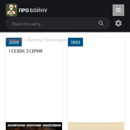
ПРО
ВОЙНУ
Главная
» Виктор Проскурин
2009
1983
1 СЕЗОН, 3 СЕРИЯ
И была война
Военно-полевой роман