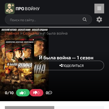
ПРО
ВОЙНУ
Главная
»
Сериалы
» И была война
И была война — 1 сезон
ПОДЕЛИТЬСЯ
0/10
0
0
0