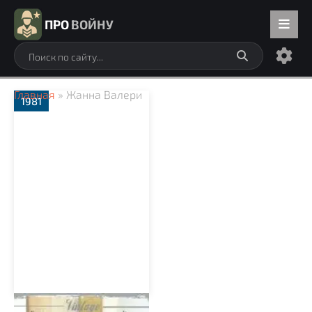
ПРО
ВОЙНУ
Главная
» Жанна Валери
1981
Шкура