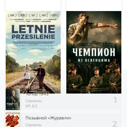
Летнее солнцестояние
Чемпион из Освенцима
1
2
Выбор зрителя
Топор 1943
Сериалы
КП: 6.5
Позывной «Журавли»
Сериалы