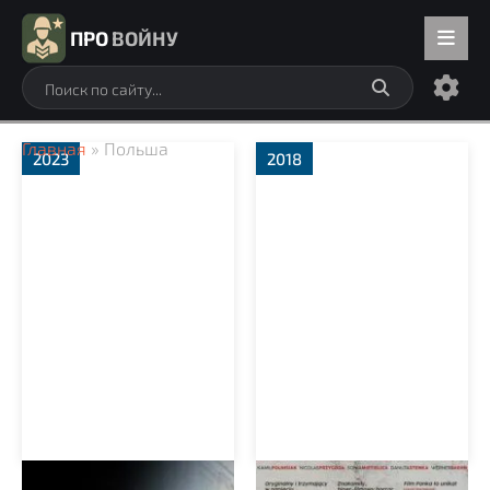
ПРО
ВОЙНУ
Главная
» Польша
2023
2018
Клятва Ирены
Оборотень