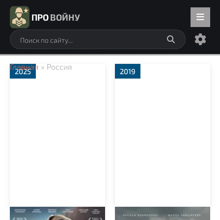
ПРО
ВОЙНУ
Главная
» Россия
2025
2019
Каруза
Сестренка