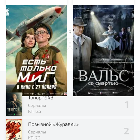
Есть только МиГ
Вальс со смертью
1
2
3
...
11
Выбор зрителя
Топор 1943
Сериалы
КП: 6.5
Позывной «Журавли»
Сериалы
КП: 7.2