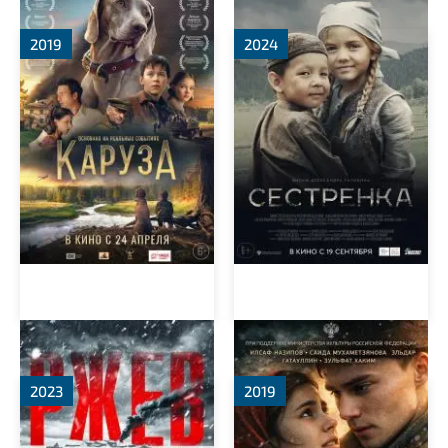
2019
2024
Ржев
Немая кукушка
2023
2019