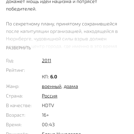
докажет мощь идеи нацизма и потрясет
победителей.
По секретному плану, принятому сохранившейся
после капитуляции организацией, находящейся в
Нюрнберге, чудовищной силы взрыв должен
разрушить центр города, где именно в это время
РАЗВЕРНУТЬ
будет проходить судебный процесс над наиболее
Год:
2011
значимыми лидерами гитлеровцев, запятнавших
себя преступлениями против человечности. Кое-
Рейтинг:
какие детали предстоящей масштабной диверсии
КП:
6.0
становятся известны в департаменте советской
Жанр:
военный
,
драма
контрразведки и в Германию отправляется бывший
Страна:
Россия
ученый и боевой офицер ГРУ, Денис Ребров, не
В качестве:
HDTV
успевший защитить докторскую диссертацию,
предпочтя уйти на фронт.
Возраст:
16+
Время:
00:43
Теперь он должен выйти на след фашистов и успеть
Режиссёр:
Елена Николаева