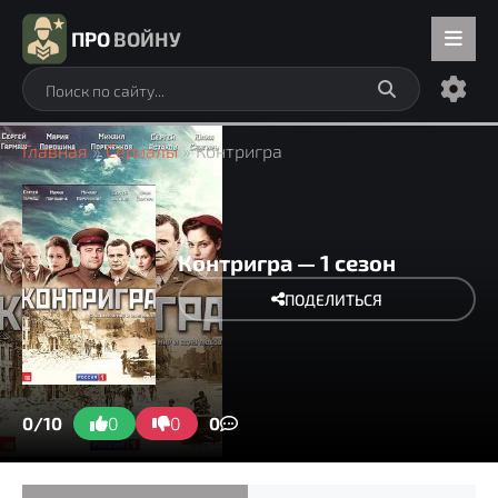
ПРО
ВОЙНУ
Главная
»
Сериалы
» Контригра
Контригра — 1 сезон
ПОДЕЛИТЬСЯ
0/10
0
0
0