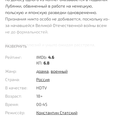
Лубянки, обвиненный в работе на немецкую,
польскую и японскую разведки одновременно.
Признания никто особо не добивается, поскольку из-
за начавшейся Великой Отечественной войны всем
не до формальностей.
Не питая иллюзий и уныло ожидая расстрела,
РАЗВЕРНУТЬ
неожиданно смертник удостаивается визита своего
Рейтинг:
IMDb:
4.6
бывшего командира, а ныне высокого чина, несущего
КП:
6.8
службу в штабе ГРУ. Он предлагает обреченному
иной исход кроме пули в затылок и отказа от
Жанр:
драма
,
военный
смертельно опасной миссии в данном случае быть не
Страна:
Россия
может. Сменив одну звездочку на капитанские
В качестве:
HDTV
четыре поменьше, бывалый и отлично
Возраст:
18+
подготовленный арестант должен возглавить
специально собранную из экспертов в разных
Время:
00:45
областях и спортсменов диверсионную группу,
Режиссёр:
Константин Статский
обучить бойцов слаженной работе и отправиться в