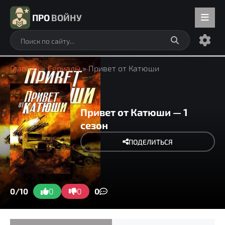
ПРО
ВОЙНУ
Главная
»
Сериалы
» Привет от Катюши
Привет от Катюши — 1
сезон
ПОДЕЛИТЬСЯ
0/10
0
0
0