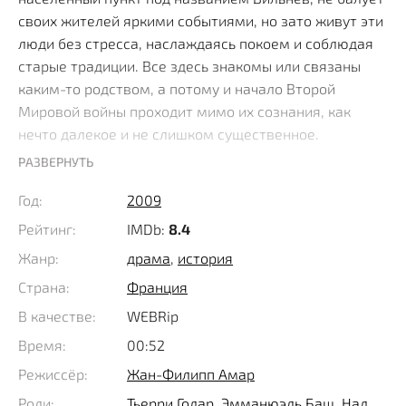
своих жителей яркими событиями, но зато живут эти
люди без стресса, наслаждаясь покоем и соблюдая
старые традиции. Все здесь знакомы или связаны
каким-то родством, а потому и начало Второй
Мировой войны проходит мимо их сознания, как
нечто далекое и не слишком существенное.
РАЗВЕРНУТЬ
Когда Германия объявляет войну Франции, граждане
Год:
2009
свято верят в боевой дух своей армии и конечно
неожиданное появление в городке гитлеровских
Рейтинг:
IMDb:
8.4
солдат становится неприятным сюрпризом. К
Жанр:
драма
,
история
сожалению, это лишь первое негативное изменение
Страна:
Франция
в существовании, поскольку новый порядок
внедряемый оккупантами, оказывается
В качестве:
WEBRip
бесчеловечен и все меняет не только для евреев и
Время:
00:52
цыган, но и самих французов.
Режиссёр:
Жан-Филипп Амар
Роли:
Тьерри Годар
,
Эмманюэль Баш
,
Над
Неплохой врач Даниель Лери делает все, чтобы до