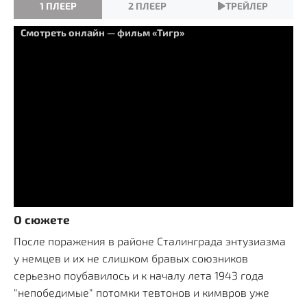
1 ПЛЕЕР
2 ПЛЕЕР
ТРЕЙЛЕР
Смотреть онлайн — фильм «Тигр»
О сюжете
После поражения в районе Сталинграда энтузиазма
у немцев и их не слишком бравых союзников
серьезно поубавилось и к началу лета 1943 года
"непобедимые" потомки тевтонов и кимвров уже