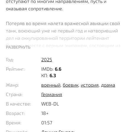
отступают по многим направлениям, пусть и
оказывая сопротивление.
Потеряв во время налета вражеской авиации свой
танк, воюющий уже не первый год и натворивший
дел на оккупированной территории лейтенант
Геркенс, вместе с верным экипажем, состоящим из
РАЗВЕРНУТЬ
Кристиана Веллера, Гельмута и Кайлинга, получает в
Год:
2025
свое полное распоряжение, новенький с "иголочки"
Panzerkampfwagen VI, именуемый в народе Тигром.
Рейтинг:
IMDb:
6.6
Несмотря на толстую броню и мощное вооружение,
КП:
6.3
эта хищная машина уже не способна что-то
Жанр:
военный
,
боевик
,
история
,
драма
радикально изменить, а потому героям приходится
Страна:
Германия
скорее проверять ее на быстроходность, отступая
В качестве:
WEB-DL
под ударами врага.
Возраст:
18+
Таким образом они успешно добираются до
Время:
01:57
полноводной реки Днепр и получают задачу сколько
Режиссёр:
Деннис Ганзель