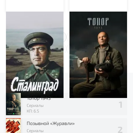
Сталинград
Топор. 1943
1
2
3
4
...
31
Выбор зрителя
Топор 1943
Сериалы
КП: 6.5
Позывной «Журавли»
Сериалы