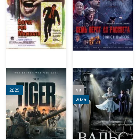
Тигр
Вальс со смертью
2025
4К
2026