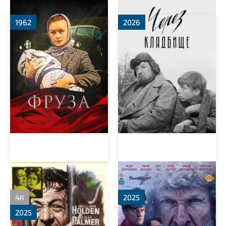
1962
2026
Фальшивый предатель
Семь вёрст до рассвета
4К
2025
2025