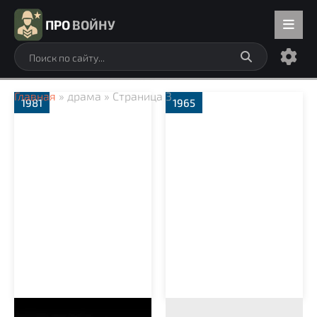
ПРО
ВОЙНУ
Главная
» драма » Страница 3
1981
1965
Фруза
Через кладбище