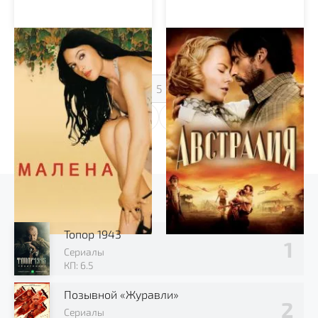
Малена
Австралия
1
...
4
5
6
...
31
Выбор зрителя
Топор 1943
Сериалы
КП: 6.5
Позывной «Журавли»
Сериалы