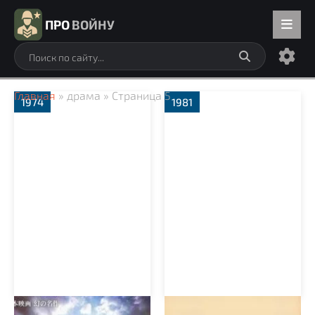
ПРО
ВОЙНУ
Главная
» драма » Страница 5
1974
1981
Лето 1945 года на
Фронт в тылу врага