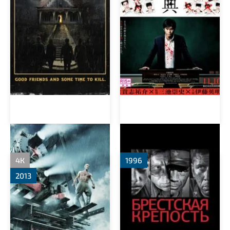
Край
Брестская крепость
4К
1996
2013