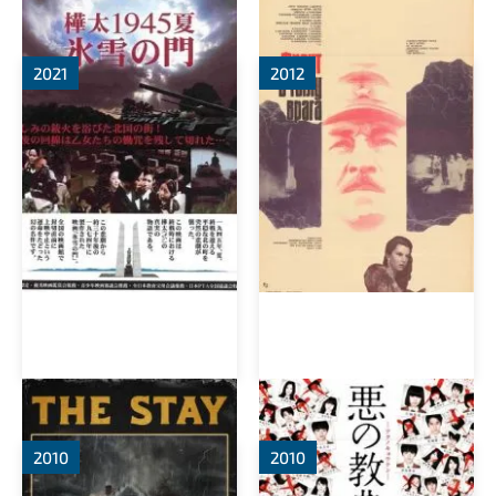
Карафуто. Врата из льда
и снега
2021
2012
Пребывание
Урок зла
2010
2010