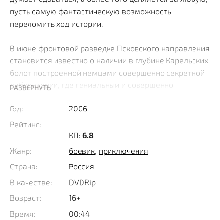
пусть самую фантастическую возможность
переломить ход истории.
В июне фронтовой разведке Псковского направления
становится известно о наличии в глубине Карельских
болот построенной немцами совершенно секретной
лаборатории, где гениальный и совершенно
РАЗВЕРНУТЬ
бесчувственный ученый фармаколог Герхард
Год:
2006
Орчаховски ведет работы по созданию уникального
средства, способного в несколько раз увеличить
Рейтинг:
ресурсы человеческого организма. Деятельность
КП:
6.8
лаборатории курирует любимец Гитлера, Отто
Жанр:
боевик
,
приключения
Скорцени, а для испытаний используются советские
Страна:
Россия
военнопленные.
В качестве:
DVDRip
Разобраться с указанной проблемой поручается
Возраст:
16+
опытному разведчику и виртуозному мастеру
Время:
00:44
рукопашного боя, капитану Тенегину, а поскольку