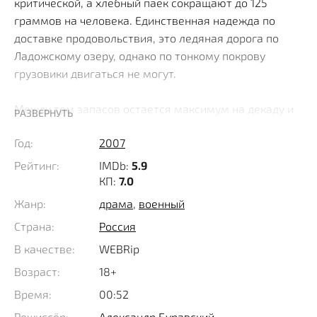
критической, а хлебный паек сокращают до 125
граммов на человека. Единственная надежда по
доставке продовольствия, это ледяная дорога по
Ладожскому озеру, однако по тонкому покрову
грузовики двигаться не могут.
Между тем запасов остается максимум на декаду и
РАЗВЕРНУТЬ
то при соблюдении строгой экономии. В одном из
Год:
2007
НИИ сотрудница вспоминает, что ее учитель и видный
гидрограф, профессор Василий Павлович Краузе
Рейтинг:
IMDb:
5.9
рассказывал о существовании незаметной сверху
КП:
7.0
узкой косы, вполне способной стать своеобразной
Жанр:
драма
,
военный
"Дорогой жизни" и спасти сотни тысяч человеческих
Страна:
Россия
жизней.
В качестве:
WEBRip
Точное местонахождение известно лишь самому
Возраст:
18+
персонажу, который с некоторых пор живет в районе
Время:
00:52
Петергофа и его поиски поручаются молодому
Режиссёр:
Александр Буравский