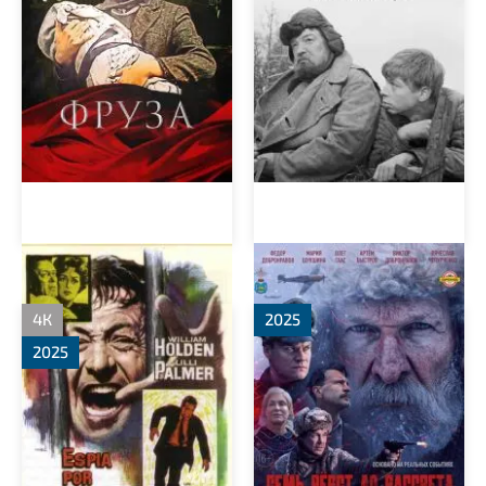
Фальшивый предатель
Семь вёрст до рассвета
4К
2025
2025