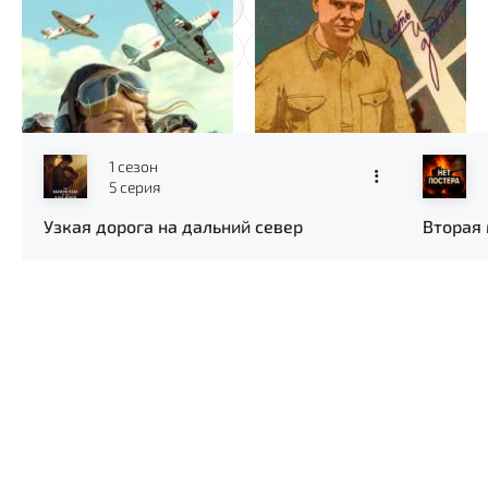
1
2
3
4
...
48
Новые серии
1 сезон
5 серия
Узкая дорога на дальний север
Вторая 