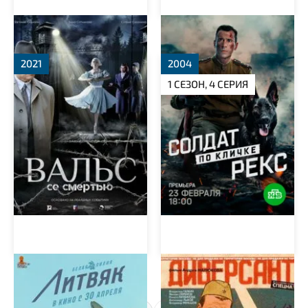
Вальс со смертью
Солдат по кличке Рекс
2021
2004
1 СЕЗОН, 4 СЕРИЯ
Литвяк
Диверсант