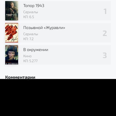
Топор 1943
Сериалы
КП: 6.5
Позывной «Журавли»
Сериалы
КП: 7.2
В окружении
Кино
КП: 5.277
Комментарии
M
mast
24.12.25
На двадцать пятый день Великой Отечественной войны
силы Красной Армии зажимают в котле под Каневом.
Впереди
КРЕПОСТЬ НА КОЛЕСАХ