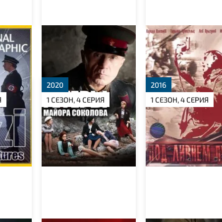
ения
Гетеры майора
Под ливнем пуль
а
Соколова
2020
2016
Я
1 СЕЗОН, 4 СЕРИЯ
1 СЕЗОН, 4 СЕРИЯ