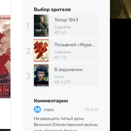
Выбор зрителя
Топор 1943
Сериалы
КП: 6.5
Позывной «Журавли»
Сериалы
КП: 7.2
В окружении
Кино
КП: 5.277
Комментарии
M
mast
24.12.25
На двадцать пятый день
Великой Отечественной войны
силы Красной Армии