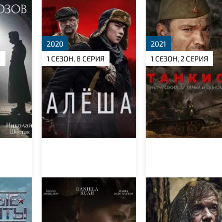
Алёша
Танкист
2020
2021
Я
1 СЕЗОН, 8 СЕРИЯ
1 СЕЗОН, 2 СЕРИЯ
аты
Шпионка
Топор. 1943