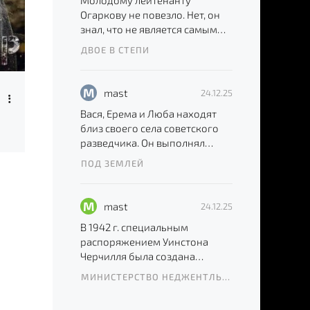
Молодому лейтенанту
Огаркову не повезло. Нет, он
знал, что не является самым
удачливым парнем во
ДВОЕ В СТЕПИ
Вселенной,
M
mast
4 сезон
8 сезон
24.12.25
8 серия
8 серия
Вася, Ерема и Люба находят
близ своего села советского
Подводная лодка
По законам военного времени
разведчика. Он выполнял
секретное задание и был
ПОД ЗЕМЛЕЙ
тяжело
M
mast
24.12.25
В 1942 г. специальным
распоряжением Уинстона
Черчилля была создана
секретная группа бойцов,
МИНИСТЕРСТВО НЕДЖЕНТЛЬМЕНСКИХ ДЕЛ
обладающих