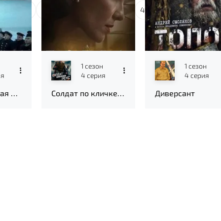
5
6
7
8
9
10
...
48
1 сезон
1 сезон
ия
4 серия
4 серия
Вторая мировая война с Томом Хэнксом
Солдат по кличке Рекс
Диверсант