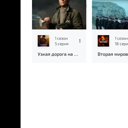
1
2
3
4
Новые серии
1 сезон
1 сезон
5 серия
18 сер
Узкая дорога на дальний север