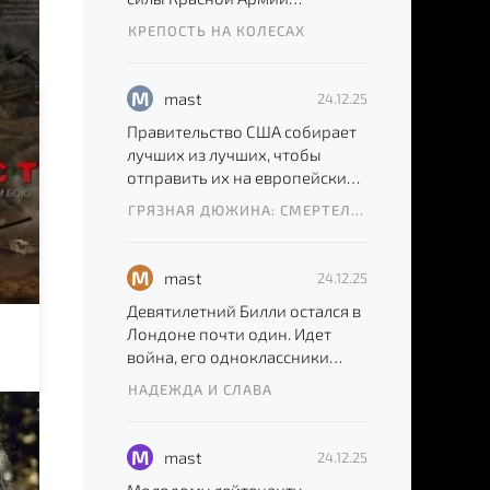
зажимают в котле под
КРЕПОСТЬ НА КОЛЕСАХ
Каневом. Впереди
M
mast
24.12.25
Правительство США собирает
лучших из лучших, чтобы
отправить их на европейский
фронт боевых действий. Этим
ГРЯЗНАЯ ДЮЖИНА: СМЕРТЕЛЬНОЕ ЗАДАНИЕ
M
mast
24.12.25
Девятилетний Билли остался в
Лондоне почти один. Идет
война, его одноклассники
уехали в деревню, спрятались
НАДЕЖДА И СЛАВА
M
mast
24.12.25