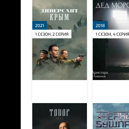
Диверсант
Дед Морозов
2021
2018
1 СЕЗОН, 2 СЕРИЯ
1 СЕЗОН, 4 СЕРИ
Топор. 1943
Чёрные бушл