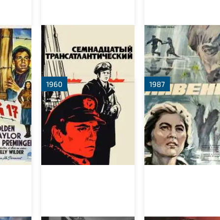
Семнадцатый
Ливень
ых №17
трансатлантический
1960
1987