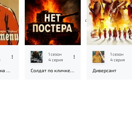
дел
41
42
43
44
45
46
47
48
1 сезон
1 сезон
я
4 серия
4 серия
Узкая дорога на дальний север
Солдат по кличке Рекс
Диверсант