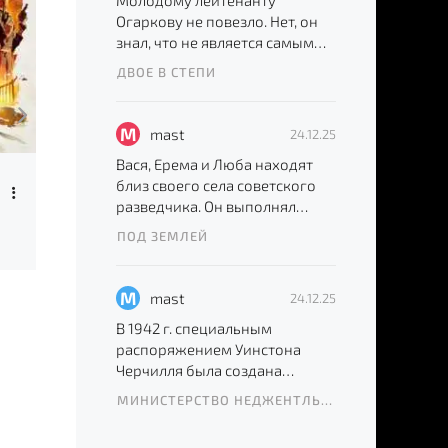
Молодому лейтенанту
Огаркову не повезло. Нет, он
знал, что не является самым
удачливым парнем во
ДВОЕ В СТЕПИ
Вселенной,
M
mast
24.12.25
Вася, Ерема и Люба находят
4 сезон
8 сезон
близ своего села советского
8 серия
8 серия
разведчика. Он выполнял
секретное задание и был
ПОД ЗЕМЛЕЙ
Подводная лодка
По законам военного времени
тяжело
M
mast
24.12.25
В 1942 г. специальным
распоряжением Уинстона
Черчилля была создана
секретная группа бойцов,
МИНИСТЕРСТВО НЕДЖЕНТЛЬМЕНСКИХ ДЕЛ
обладающих