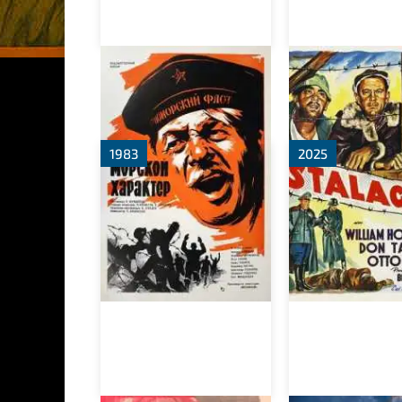
Морской характер
Лагерь для
военнопленн
1983
2025