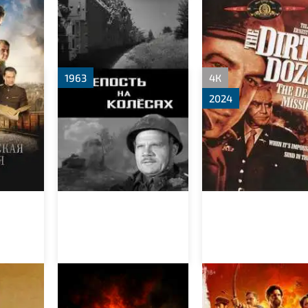
я
Крепость на колесах
Грязная дюжина:
Смертельное
задание
1963
4К
2024
Под землей
Министерство
неджентльменск