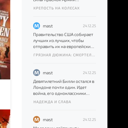
зажимают в котле под
КРЕПОСТЬ НА КОЛЕСАХ
Каневом. Впереди
M
mast
24.12.25
Правительство США собирает
лучших из лучших, чтобы
отправить их на европейский
фронт боевых действий. Этим
ГРЯЗНАЯ ДЮЖИНА: СМЕРТЕЛЬНОЕ ЗАДАНИЕ
M
mast
24.12.25
Девятилетний Билли остался в
Лондоне почти один. Идет
война, его одноклассники
уехали в деревню, спрятались
НАДЕЖДА И СЛАВА
M
mast
24.12.25
их