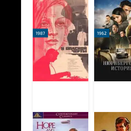
У опасной черты
Нюрнбергска
история
1987
1962
Надежда и слава
Двое в степи