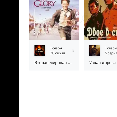
1
...
39
40
Новые серии
1 сезон
1 сезон
20 серия
5 сери
Вторая мировая война с Томом Хэнксом