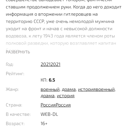
ставшим продолжением руки. Когда до него доходит
информация о вторжении гитлеровцев на
территорию СССР, уже очень немолодой мужчина
уходит на фронт и начав с невысокой должности
водовоза, к лету 1943 года является членом роты
полковой разведки, которую возглавляет капитан
Белов.
РАЗВЕРНУТЬ
Год:
2021
2021
Пройдя через немало испытаний, ветеран
доказывает свою состоятельность и добивается
Рейтинг:
полного доверия товарищей. Во время очередного
КП:
6.5
рейда, возле деревни Анино бойцы случайно
Жанр:
военный
,
драма
,
история
военный
,
обнаруживают искусно замаскированные немецкие
драма
,
история
танки, явно оставленные в засаде, чтобы нанести
Страна:
Россия
Россия
удар по наступающей армии. Поскольку в результате
В качестве:
WEB-DL
огневого контакта на ногах остается лишь герой,
именно ему раненый командир поручает добраться
Возраст:
16+
до своих и сообщить об увиденном полковнику